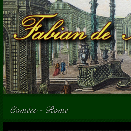
Camées
-
Rome