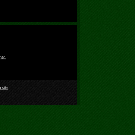
nte.
 site