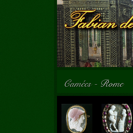
Camées
-
Rome