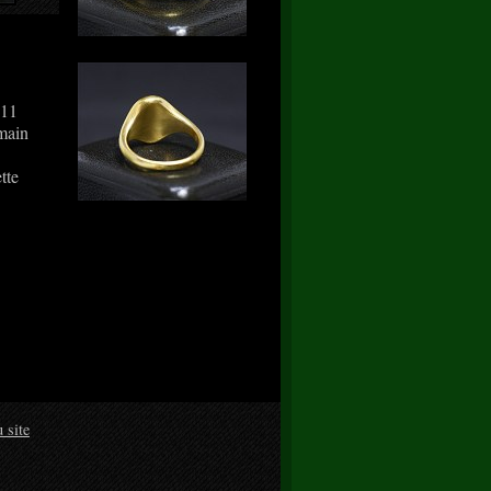
 11
 main
tte
 site