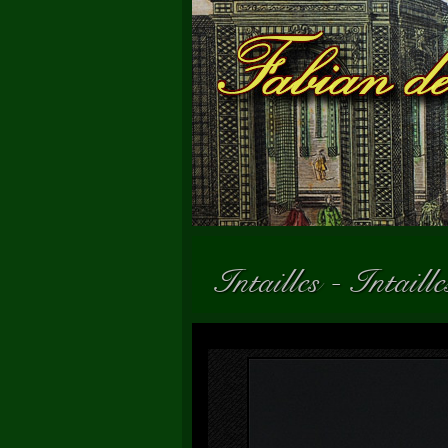
Intailles
-
Intaill