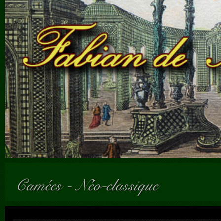
Camées
-
Néo-classique