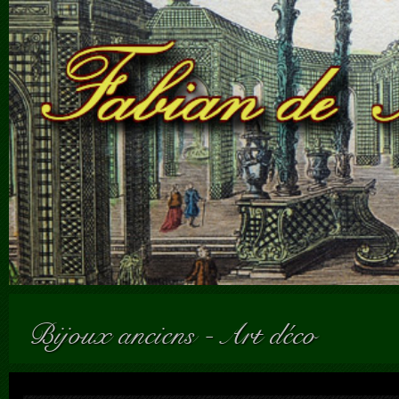
Bijoux anciens
-
Art déco