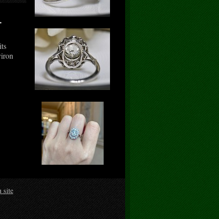
.
its
viron
 site