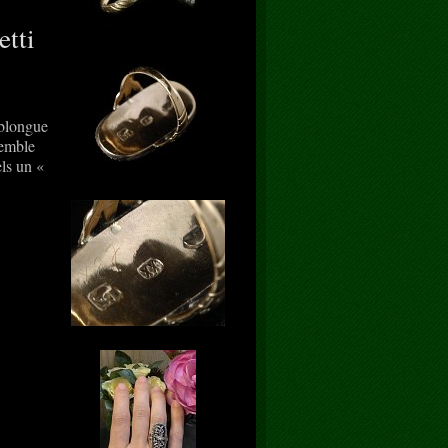
etti
oblongue
semble
els un «