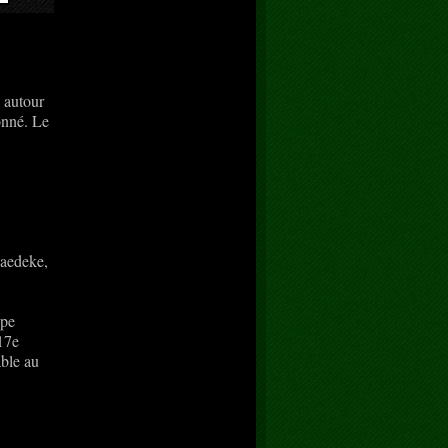
 autour
onné. Le
Haedeke,
ope
 17e
able au