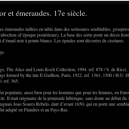
r et émeraudes. 17e siècle.
s émeraudes taillées en table dans des sertissures semblables, groupées
cabochon (d’époque postérieure). La base des sertis porte un décor fest
i d’émail noir à points blancs. Les épaules sont décorées de ciselures.
ge.
s, The Alice and Louis Koch Collection, 1994. ref. 878 / S. de Ricci,
ings formed by the late E.Guilhou, Paris, 1922. ref. 1361, 1500 / H.U. 
, ref. 365.
fut populaire, aussi bien pour les hommes que pour les femmes, en Eur
le. Il était originaire de la péninsule hibérique, sans doute au début du
ortuguais Joao Soares Rebelo, daté d’avant 1650, qui en porte une sembl
 fut adapté en Flandres et au Pays-Bas.